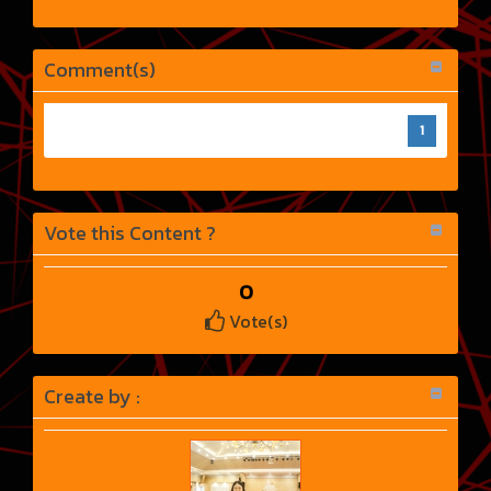
Comment(s)
1
Vote this Content ?
0
Vote(s)
Create by :