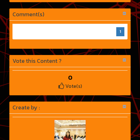
Comment(s)
1
Vote this Content ?
0
Vote(s)
Create by :