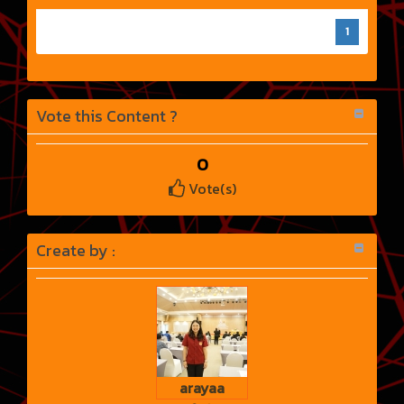
1
Vote this Content ?
0
Vote(s)
Create by :
arayaa