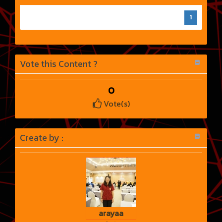
1
Vote this Content ?
0
Vote(s)
Create by :
arayaa