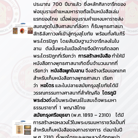
ประมาณ 700 ปีมาแล้ว ซึ่งหลักศิลาจารึกของ
พ่อขุนรามคำแหงมหาราชถือเป็นหนังสือเล่ม
แรกของไทย เมื่อพ่อขุนรามคำแหงมหาราชส่ง
สมณฑูตไปสืบศาสนาที่ลังกา ก็รับพุทธศาสนา
ลัทธิลังกาวงศ์เข้าสู่กรุงสุโขทัย พร้อมทั้งคัมภีร์
พระไตรปิฎก โดยสันนิษฐานว่าจารึกลงในใบ
ลาน ดังนั้นพระในเมืองไทยจึงมีการคัดลอก
พระไตรปิฎกที่เรียกว่า
การสร้างหนังสือ
ทำให้มี
หนังสือทางพุทธศาสนาเกิดขึ้นจำนวนมากที่
เรียกว่า
หนังสือผูกใบลาน
จึงสร้างเรือนเอกเทศ
สำหรับเก็บหนังสือทางพุทธศาสนา เรียก
ว่า
หอไตร
และในปลายสมัยกรุงสุโขทัยได้มี
วรรณกรรมทางศาสนาที่สำคัญคือ
ไตรภูมิ
พระร่วง
ซึ่งเป็นพระนิพนธ์ในสมเด็จพระมหา
ธรรมราชาที่ 1 พญาลิไทย
สมัยกรุงศรีอยุธยา
(พ.ศ. 1893 – 2310) ได้มี
การสร้างหอหลวงไว้ในพระบรมมหาราชวังเป็นที่
สำหรับเก็บหนังสือของทางราชการ ต่อมาในปี
พ.ศ. 2310 ทั้งหอไตรและหอหลวงได้ถูกพม่า