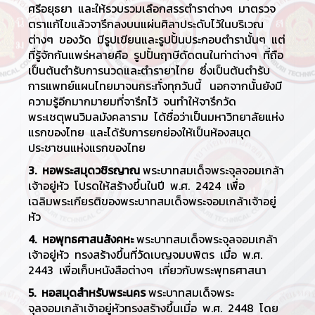
ศรีอยุธยา และให้รวบรวมเลือกสรรตำราต่างๆ มาตรวจ
ตราแก้ไขแล้วจารึกลงบนแผ่นศิลาประดับไว้ในบริเวณ
ต่างๆ ของวัด มีรูปเขียนและรูปปั้นประกอบตำรานั้นๆ แต่
ที่รู้จักกันแพร่หลายคือ รูปปั้นฤาษีดัดตนในท่าต่างๆ ที่ถือ
เป็นต้นตำรับการนวดและตำรายาไทย ซึ่งเป็นต้นตำรับ
การแพทย์แผนไทยมาจนกระทั่งทุกวันนี้ นอกจากนั้นยังมี
ความรู้อีกมากมายมที่จารึกไว้ จนทำให้จารึกวัด
พระเชตุพนวิมลมังคลาราม ได้ชื่อว่าเป็นมหาวิทยาลัยแห่ง
แรกของไทย และได้รับการยกย่องให้เป็นห้องสมุด
ประชาชนแห่งแรกของไทย
3. หอพระสมุดวชิรญาณ
พระบาทสมเด็จพระจุลจอมเกล้า
เจ้าอยู่หัว โปรดให้สร้างขึ้นในปี พ.ศ. 2424 เพื่อ
เฉลิมพระเกียรติของพระบาทสมเด็จพระจอมเกล้าเจ้าอยู่
หัว
4. หอพุทธศาสนสังคหะ
พระบาทสมเด็จพระจุลจอมเกล้า
เจ้าอยู่หัว ทรงสร้างขึ้นที่วัดเบญจมบพิตร เมื่อ พ.ศ.
2443 เพื่อเก็บหนังสือต่างๆ เกี่ยวกับพระพุทธศาสนา
5. หอสมุดสำหรับพระนคร
พระบาทสมเด็จพระ
จุลจอมเกล้าเจ้าอยู่หัวทรงสร้างขึ้นเมื่อ พ.ศ. 2448 โดย