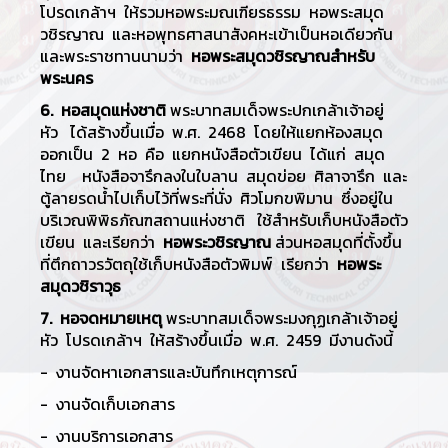
โปรดเกล้าฯ ให้รวมหอพระมณเฑียรธรรม หอพระสมุด
วชิรญาณ และหอพุทธศาสนาสังคหะเข้าเป็นหอเดียวกัน
และพระราชทานนามว่า
หอพระสมุดวชิรญาณสำหรับ
พระนคร
6. หอสมุดแห่งชาติ
พระบาทสมเด็จพระปกเกล้าเจ้าอยู่
หัว ได้สร้างขึ้นเมื่อ พ.ศ. 2468 โดยให้แยกห้องสมุด
ออกเป็น 2 หอ คือ แยกหนังสือตัวเขียน ได้แก่ สมุด
ไทย หนังสือจารึกลงในใบลาน สมุดข่อย ศิลาจารึก และ
ตู้ลายรดน้ำไปเก็บไว้ที่พระที่นั่ง ศิวโมกขพิมาน ซึ่งอยู่ใน
บริเวณพิพิธภัณฑสถานแห่งชาติ ใช้สำหรับเก็บหนังสือตัว
เขียน และเรียกว่า
หอพระวชิรญาณ
ส่วนหอสมุดที่ตั้งขึ้น
ที่ตึกถาวรวัตถุใช้เก็บหนังสือตัวพิมพ์ เรียกว่า
หอพระ
สมุดวชิราวุธ
7. หอจดหมายเหตุ
พระบาทสมเด็จพระมงกุฏเกล้าเจ้าอยู่
หัว โปรดเกล้าฯ ให้สร้างขึ้นเมื่อ พ.ศ. 2459 มีงานดังนี้
- งานจัดหาเอกสารและบันทึกเหตุการณ์
- งานจัดเก็บเอกสาร
- งานบริการเอกสาร