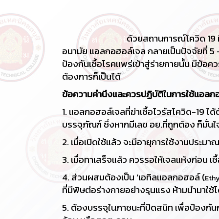
ด้วยสถานการณ์โควิด 19 ที่แพร่ระบาดใ
อนามัย แอลกอฮอล์เจล กลายเป็นปัจจัยที่ 5 
ป้องกันเชื้อโรคแพร่เข้าสู่ร่ายกายนั้น มีข้
ต้องการก็เป็นได้
ข้อความคำนึงและควรปฏิบัติในการใช้แอลก
1. แอลกอฮอล์เจลที่ฆ่าเชื้อไวรัสโควิด-19 ได้ต
บรรจุภัณฑ์ ซึ่งหากมีเลข อย.ที่ถูกต้อง ก็มั่นใ
2. เมื่อเปิดใช้แล้ว จะมีอายุการใช้งานประมา
3. เมื่อทาเสร็จแล้ว ควรรอให้เจลแห้งก่อน เช
4. ส่วนผสมต้องเป็น ‘เอทิลแอลกอฮอล์ (
Ethy
ที่มีพิษต่อร่างกายอย่างรุนแรง ห้ามนำมาใช
5. ต้องบรรจุในภาชนะที่ปิดสนิท เพื่อป้องกั