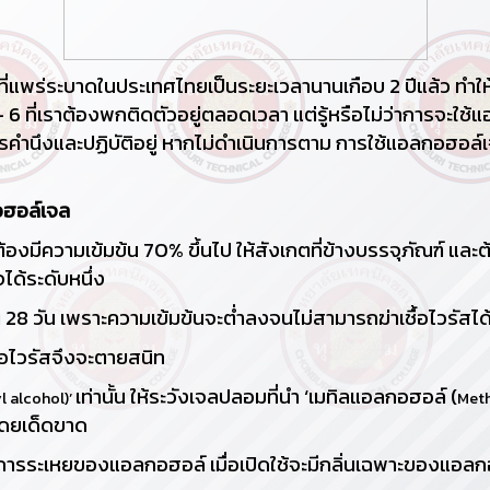
นประเทศไทยเป็นระยะเวลานานเกือบ 2 ปีแล้ว ทำให้อุปก
- 6 ที่เราต้องพกติดตัวอยู่ตลอดเวลา แต่รู้หรือไม่ว่าการจะใช
อควรคำนึงและปฏิบัติอยู่ หากไม่ดำเนินการตาม การใช้แอลกอฮอล์เ
อฮอล์เจล
้องมีความเข้มข้น 70% ขึ้นไป ให้สังเกตที่ข้างบรรจุภัณฑ์ และต้อ
จได้ระดับหนึ่ง
ณ 28 วัน เพราะความเข้มข้นจะต่ำลงจนไม่สามารถฆ่าเชื้อไวรัสได
ื้อไวรัสจึงจะตายสนิท
เท่านั้น ให้ระวังเจลปลอมที่นำ ‘เมทิลแอลกอฮอล์ (
l alcohol)’
Meth
้โดยเด็ดขาด
นการระเหยของแอลกอฮอล์ เมื่อเปิดใช้จะมีกลิ่นเฉพาะของแอลกอฮ