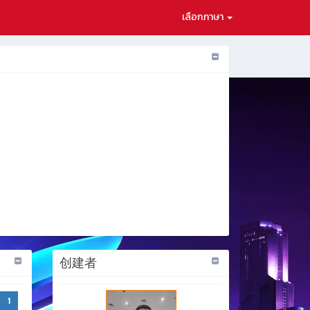
เลือกภาษา
创建者
1