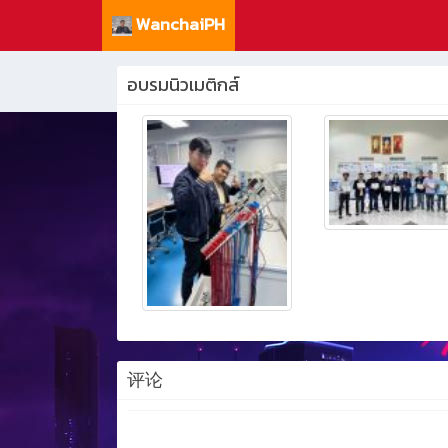
WanchaiPH
อบรมนิวเมติกส์
评论