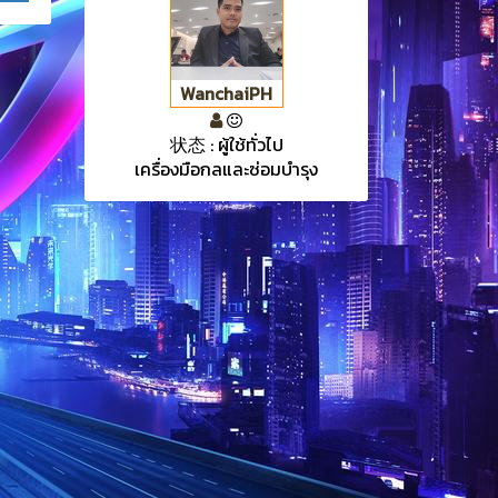
WanchaiPH
状态 : ผู้ใช้ทั่วไป
เครื่องมือกลและซ่อมบำรุง