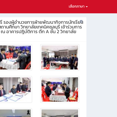
เลือกภาษา
ุศรี รองผู้อำนวยการฝ่ายพัฒนากิจการนักเรียน
นศึกษา วิทยาลัยเทคนิคชลบุรี เข้าร่วมการ
 อาคารปฎิบัติการ ตึก A ชั้น 2 วิทยาลัย