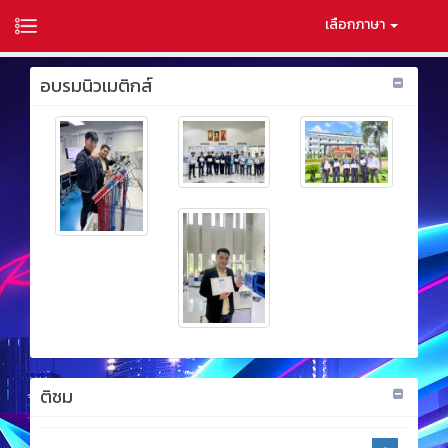
เลือกภาษา
อบรมนิวเมติกส์
ติชม