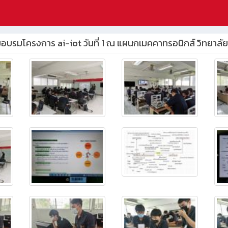
เริ่มอบรมโครงการ ai-iot วันที่ 1 ณ แผนกเมคคาทรอนิกส์ วิทยาลั