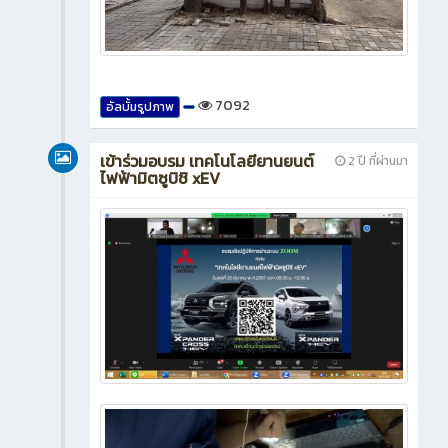
7092
อัลบั้มรูปภาพ
เข้าร่วมอบรม เทคโนโลยียานยนต์
2 ปี ที่ผ่านมา
ไฟฟ้ามิตซูบิชิ xEV