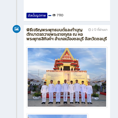
7110
อัลบั้มรูปภาพ
พิธีเจริญพระพุทธมนต์และทำบุญ
2 ปี ที่ผ่านมา
ตักบาตรถวายพระราชกุศล ณ หอ
พระพุทธสิหิงค์ฯ อำเภอเมืองชลบุรี จังหวัดชลบุรี