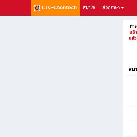
CTC-Chontech
สมาชิก
เลือกภาษา
การน
สร้า
แล้ว
สมาช