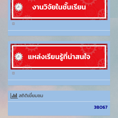
สถิติเยี่ยมชม
38067