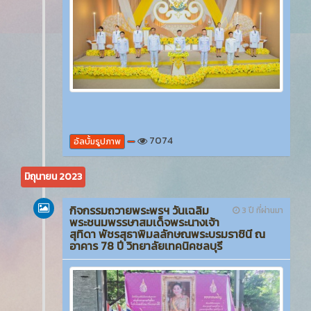
7074
อัลบั้มรูปภาพ
มิถุนายน 2023
กิจกรรมถวายพระพรฯ วันเฉลิม
3 ปี ที่ผ่านมา
พระชนมพรรษาสมเด็จพระนางเจ้า
สุทิดา พัชรสุธาพิมลลักษณพระบรมราชินี ณ
อาคาร 78 ปี วิทยาลัยเทคนิคชลบุรี