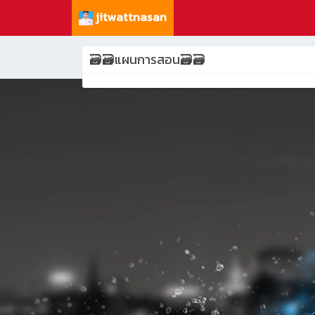
jitwattnasan
🗃️🗃️แผนการสอน🗃️🗃️