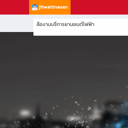
jitwattnasan
สืองานบรืการยานยนต์ไฟฟ้า