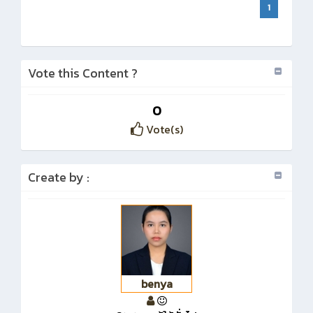
1
Vote this Content ?
0
Vote(s)
Create by :
benya