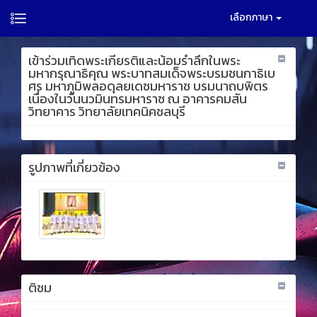
เลือกภาษา
เข้าร่วมเทิดพระเกียรติและน้อมรำลึกในพระ
มหากรุณาธิคุณ พระบาทสมเด็จพระบรมชนกาธิเบ
ศร มหาภูมิพลอดุลยเดชมหาราช บรมนาถบพิตร
เนื่องในวันนวมินทรมหาราช ณ อาคารคมสัน
วิทยาคาร วิทยาลัยเทคนิคชลบุรี
รูปภาพที่เกี่ยวข้อง
ติชม