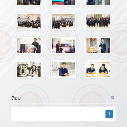
ติชม
1