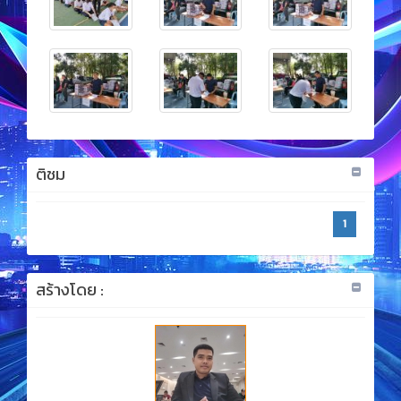
ติชม
1
สร้างโดย :