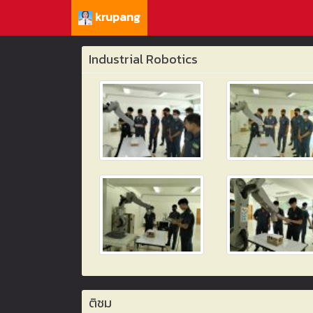
krupang
Industrial Robotics
ติชม