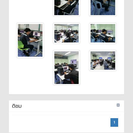
ติชม
1