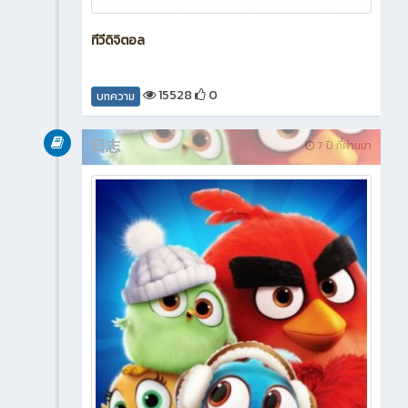
ทีวีดิจิตอล
15528
0
บทความ
日志
7 ปี ที่ผ่านมา