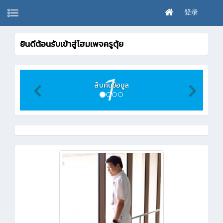
登录
ยินดีต้อนรับเข้าสู่โฮมเพจครูตุ้ย