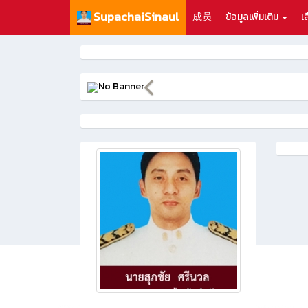
SupachaiSinaul
成员
ข้อมูลเพิ่มเติม
เ