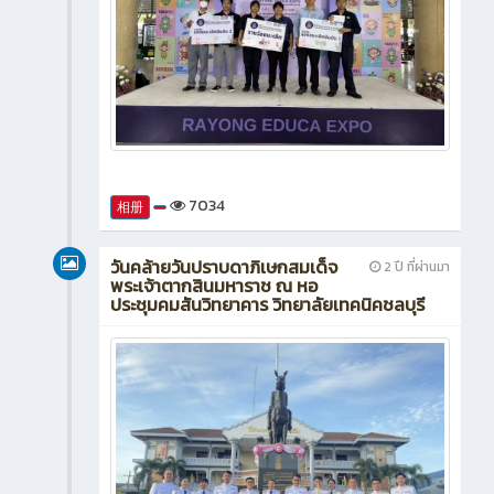
7034
相册
วันคล้ายวันปราบดาภิเษกสมเด็จ
2 ปี ที่ผ่านมา
พระเจ้าตากสินมหาราช ณ หอ
ประชุมคมสันวิทยาคาร วิทยาลัยเทคนิคชลบุรี