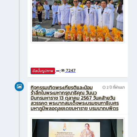
7247
อัลบั้มรูปภาพ
กิจกรรมเทิดพระเกียรติและน้อม
2 ปี ที่ผ่านมา
รำลึกในพระมหากรุณาธิคุณ วันนว
มินทรมหาราช 13 ตุลาคม 2567 วันคล้ายวัน
สวรรคต พระบาทสมเด็จพระบรมชนกาธิเบศร
มหาภูมิพลอดุลยเดชมหาราช บรมนาถบพิตร