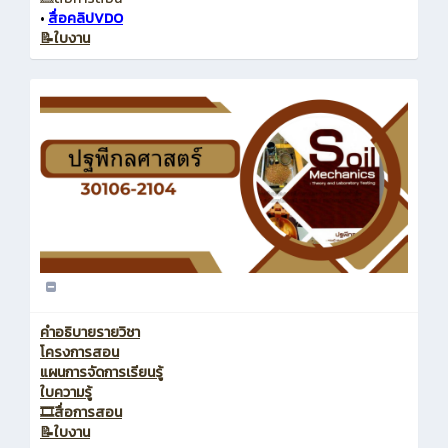
•
สื่อคลิปVDO
📝ใบงาน
คำอธิบายรายวิชา
โครงการสอน
แผนการจัดการเรียนรู้
ใบความรู้
🎞️สื่อการสอน
📝ใบงาน