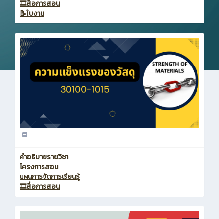
🎞️สื่อการสอน
📝ใบงาน
คำอธิบายรายวิชา
โครงการสอน
แผนการจัดการเรียนรู้
🎞️สื่อการสอน