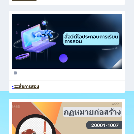
•
🎞️สื่อการสอน