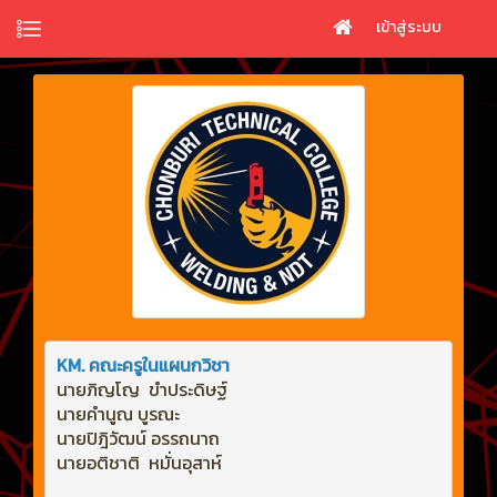
เข้าสู่ระบบ
KM. คณะครูในแผนกวิชา
นายภิญโญ  ขำประดิษฐ์
นายคำนูณ บูรณะ
นายปิฎิวัฒน์ อรรถนาถ
นายอติชาติ  หมั่นอุสาห์