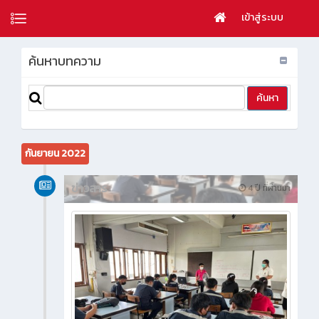
เข้าสู่ระบบ
ค้นหาบทความ
กันยายน 2022
ข่าวสาร
4 ปี ที่ผ่านมา