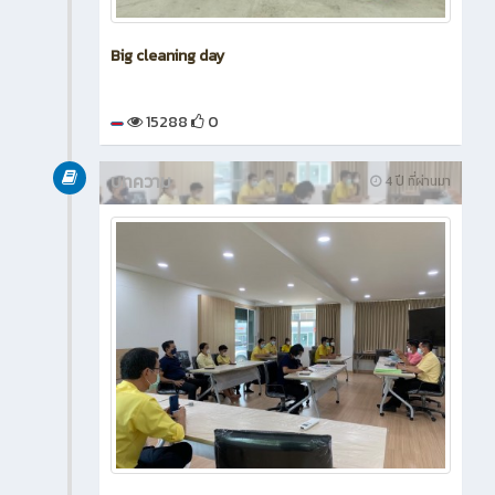
Big cleaning day
15288
0
บทความ
4 ปี ที่ผ่านมา