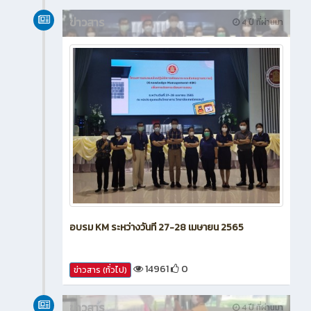
ข่าวสาร
4 ปี ที่ผ่านมา
อบรม KM ระหว่างวันที 27-28 เมษายน 2565
14961
0
ข่าวสาร (ทั่วไป)
ข่าวสาร
4 ปี ที่ผ่านมา