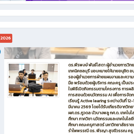
ม 2026
ข่าวสาร
5 เดือน ท
ดร.พีรพงษ์ พันธ์โสดา ผู้อำนวยการวิท
เทคนิคชลบุรี มอบหมายให้นายอนุชิต อน
รองผู้อำนวยการฝ่ายแผนงานและความ
มือ พร้อมด้วยผู้บริหาร คณะครู เป็นปร
ในพิธีเปิดกิจกรรมตามโครงการ การผลิ
การสอนด้วยนวัตกรรม AI เพื่อการจัด
เรียนรู้ Active learing ระหว่างวันที่ 12-
มีนาคม 2569 โดยได้รับเกียรติจากวิท
ผศ.ดร.ภูวดล บัวบางพลู กศ.ด. เทคโนโ
ศึกษา ภาควิชา นวัตกรรมและเทคโนโลย
ศึกษา คณะครุศาสตร์ มหาวิทยาลัยราช
รำไพพรรณี ดร. พีรญา สุขขีวรรณ ครู