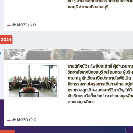
ชั้น 5 อาคารชิตยอาคาร วิทยาลัยอาชีว
ชลบุรี อำเภอเมืองชลบุรี
14972
0
ม 2024
บทความ
2 ปี ท
นายนิทัศน์ วีระโพธิ์ประสิทธิ์ ผู้อำนวยกา
วิทยาลัยเทคนิคชลบุรี พร้อมคณะผู้บริ
คณะครู นักเรียน เป็นประธานในพิธีเปิด
กิจกรรมตามโครงการเดินทางไกล อยู่ค่
แรมกองลูกเสือ-เนตรนารีวิสามัญ ให้กั
นักเรียนระดับชั้นปวช.1 ณ ค่ายนงนุชพัท
สวนนงนุชพัทยา
14970
0