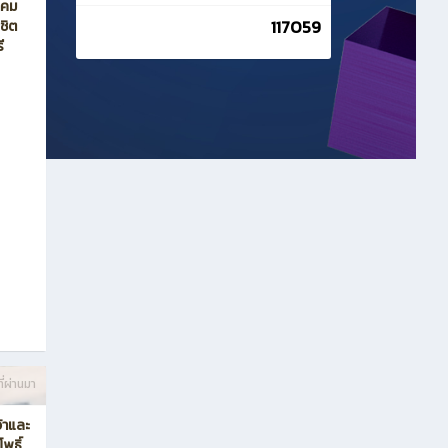
นาคม
117059
ชิต
ี
ี่ผ่านมา
จ้าและ
พธิ์