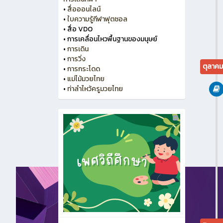
•
สื่อออนไลน์
•
ใบความรู้กีฬาฟุตซอล
•
สื่อ VDO
•
การเคลื่อนไหวพื้นฐานของมนุษย์
•
การเดิน
•
การวิ่ง
ตุลาค
•
การกระโดด
•
แม่ไม้มวยไทย
•
ท่าลำไหว้ครูมวยไทย