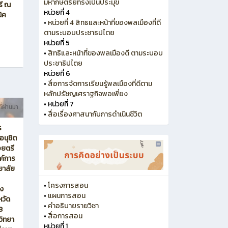
มหากษัตริย์ทรงเป็นประมุข
รี ณ
หน่วยที่ 4
ิค
•
หน่วยที่ 4 สิทธและหน้าที่ของพลเมืองที่ดี
ตามระบอบประชาธปไตย
หน่วยที่ 5
•
สิทธิและหน้าที่ของพลเมืองดี ตามระบอบ
ประชาธิปไตย
หน่วยที่ 6
•
สื่อการจัดการเรียนรู้พลเมืองที่ดีตาม
หลักปรัชญเศราฐกิจพอเพี่ยง
•
หน่วยที่ 7
ี่ผ่านมา
•
สื่อเรื่องศาสนากับการดำเนินชีวิต
ร
อนุชิต
้อยตรี
งค์การ
ยาลัย
•
โครงการสอน
่ง
•
แผนการสอน
หวัด
•
คำอธิบายรายวิชา
3
•
สื่อการสอน
วิทยา
หน่วยที่ 1