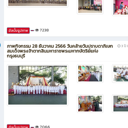
7238
อัลบั้มรูปภาพ
ภาพกิจกรรม 28 ธันวาคม 2566 วันคล้ายวันปราบดาภิเษก
3 ปี ท
สมเด็จพระเจ้าตากสินมหาราชพระมหากษัตริย์แห่ง
กรุงธนบุรี
7066
อัลบั้มรูปภาพ