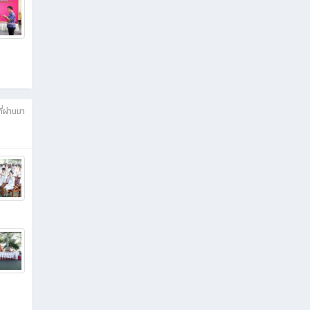
ี่ผ่านมา