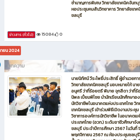
ชำนาญการพิเศษ วิทยาลัยเทคนิคจันทบุ
หอประชุมคมสันวิทยาคาร วิทยาลัยเทคน
ชลบุรี
15084
0
ข่าวสาร (ทั่วไป)
กายน 2024
บทความ
2 ปี ท
นายนิทัศน์ วีระโพธิ์ประสิทธิ์ ผู้อำนวยกา
วิทยาลัยเทคนิคชลบุรี มอบหมายให้ นาย
อนุศรี ว่าที่ร้อยตรี พิมาย จุกสีดา ว่าที่ร
นิพล เปี่ยมพิไชย นำนักเรียนนักศึกษาอ
นักวิชาชีพในอนาคตแห่งประเทศไทย วิท
เทคนิคชลบุรี เข้าร่วมพิธีเปิดงานประชุม
วิชาการองค์การนักวิชาชีพ ในอนาคตแห
ประเทศไทย (อวท.) ระดับอาชีวศึกษาจัง
ชลบุรี ประจำปีการศึกษา 2567 ในวันที่ 1
พฤศจิกายน 2567 ณ ห้องประชุมชลบุรี