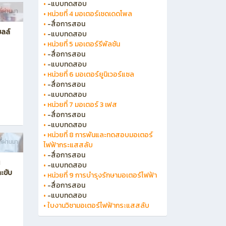
•
-แบบทดสอบ
ที่ผ่านมา
•
หน่วยที่ 4 มอเตอร์เชดเดดโพล
•
-สื่อการสอน
ซลล์
•
-แบบทดสอบ
•
หน่วยที่ 5 มอเตอร์รีพัลชัน
•
-สื่อการสอน
•
-แบบทดสอบ
•
หน่วยที่ 6 มอเตอร์ยูนิเวอร์แซล
•
-สื่อการสอน
•
-แบบทดสอบ
•
หน่วยที่ 7 มอเตอร์ 3 เฟส
•
-สื่อการสอน
•
-แบบทดสอบ
•
หน่วยที่ 8 การพันและทดสอบมอเตอร์
ที่ผ่านมา
ไฟฟ้ากระแสสลับ
•
-สื่อการสอน
น
•
-แบบทดสอบ
ะขับ
•
หน่วยที่ 9 การบำรุงรักษามอเตอร์ไฟฟ้า
•
-สื่อการสอน
•
-แบบทดสอบ
•
ใบงานวิชามอเตอร์ไฟฟ้ากระแสสลับ