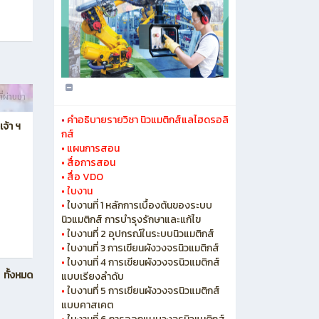
ี่ผ่านมา
•
คำอธิบายรายวิชา นิวแมติกส์แลไฮดรอลิ
จ้า ฯ
กส์
•
แผนการสอน
•
สื่อการสอน
•
สื่อ VDO
•
ใบงาน
•
ใบงานที่ 1 หลักการเบื้องต้นของระบบ
นิวแมติกส์ การบำรุงรักษาและแก้ไข
•
ใบงานที่ 2 อุปกรณ์ในระบบนิวแมติกส์
•
ใบงานที่ 3 การเขียนผังวงจรนิวแมติกส์
•
ใบงานที่ 4 การเขียนผังวงจรนิวแมติกส์
ทั้งหมด
แบบเรียงลำดับ
•
ใบงานที่ 5 การเขียนผังวงจรนิวแมติกส์
แบบคาสเคต