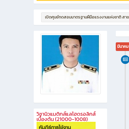
เปิดศุนย์ทดสอมมาตรฐานฝีมือแรงงานแห่งชาติ สาขา ช
มีนาค
วิชานิวแมติกส์แลไฮดรอลิกส์
เบื้องต้น (21000-1008)