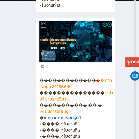
•
ใบงานที่ 12
ตุลาค
�������������
�
🍀ภาค
เรียนที่ 2/2566🍀
���������������
✨คำ
อธิบายรายวิชา✨
����������� �� �
⚡แผนการเรียนรู้⚡
�
☛หน่วยการเรียนรู้ที่ 1
•
����📌ใบงานที่่ 1
•
����📌ใบงานที่่ 2
•
����📌ใบงานที่่ 3