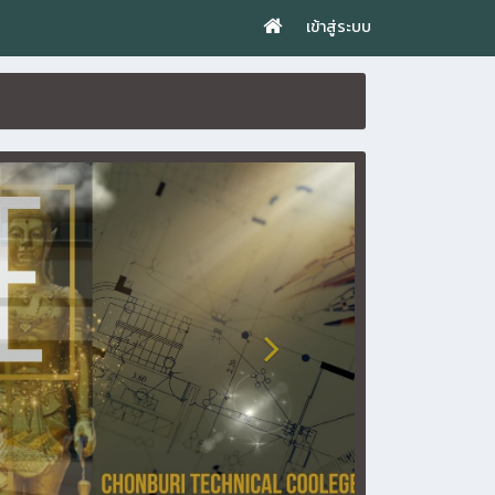
เข้าสู่ระบบ