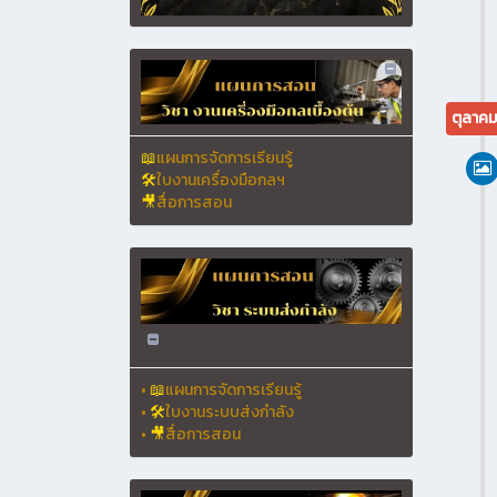
ตุลาค
📖
แผนการจัดการเรียนรู้
🛠
ใบงานเครื่องมือกลฯ
🎥
สื่อการสอน
•
📖
แผนการจัดการเรียนรู้
•
🛠
ใบงานระบบส่งกำลัง
•
🎥
สื่อการสอน