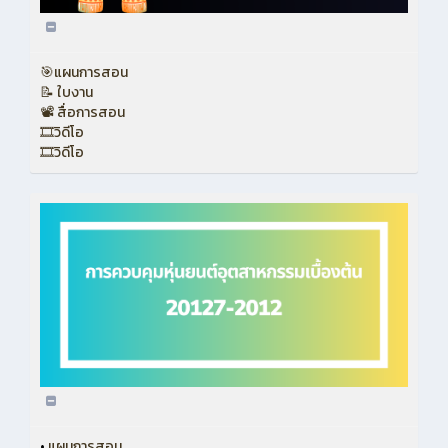
🎯แผนการสอน
📝 ใบงาน
📽 สื่อการสอน
🎞วิดีโอ
🎞วิดีโอ
•
แผนการสอน