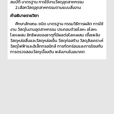
สมบัติ มาตรฐาน การใช้งานวัสดุอุตสาหกรรม
2.เลือกวัสดุอุตสาหกรรมตามแบบสั่งงาน
คำอธิบายรายวิชา
ศึกษาลักษณะ ชนิด มาตรฐาน กรรมวิธีการผลิต การใช้
งาน วัสดุในงานอุตสาหกรรม ประกอบด้วยโลหะ อโลหะ
โลหะผสม อิทธิพลของธาตุที่มีผลต่อโลหะผสม เชื้อเพลิง
วัสดุหล่อลื่นและวัสดุหล่อเย็น วัสดุก่อสร้าง วัสดุสังเคราะห์
วัสดุไฟฟ้าและอิเล็กทรอนิกส์ การกัดกร่อนและการป้องกัน
การตรวจสอบวัสดุเบื้องต้น พลังงานในอนาคต