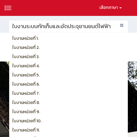
เลือกภาษา
ใบงานระบบกักเก็บและอัดประจุยานยนต์ไฟฟ้า
ใบงานหน่วยที่ 1.
ใบงานหน่วยที่ 2.
ใบงานหน่วยที่ 3.
ใบงานหน่วยที่ 4.
ใบงานหน่วยที่ 5.
ใบงานหน่วยที่ 6.
ใบงานหน่วยที่ 7.
ใบงานหน่วยที่ 8.
ใบงานหน่วยที่ 9.
ใบงานหน่วยที่ 10.
ใบงานหน่วยที่ 11.