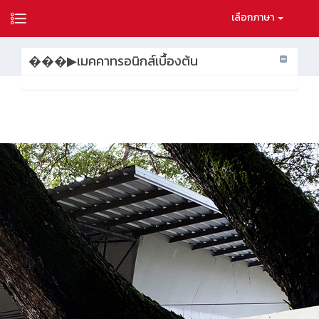
เลือกภาษา
���▶เมคคาทรอนิกส์เบื้องต้น