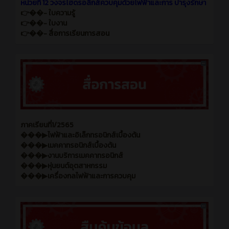
หน่วยที่ 12 วงจรไฮดรอลิกส์ควบคุมด้วยไฟฟ้าและการ บำรุงรักษา
👉��- ใบความรู้
👉��- ใบงาน
👉��- สื่อการเรียนการสอน
ภาคเรียนที่1/2565
���▶ไฟฟ้าและอิเล็กทรอนิกส์เบื้องต้น
���▶เมคคาทรอนิกส์เบื้องต้น
���▶งานบริการเมคคาทรอนิกส์
���▶หุ่นยนต์อุตสาหกรรม
���▶เครื่องกลไฟฟ้าและการควบคุม