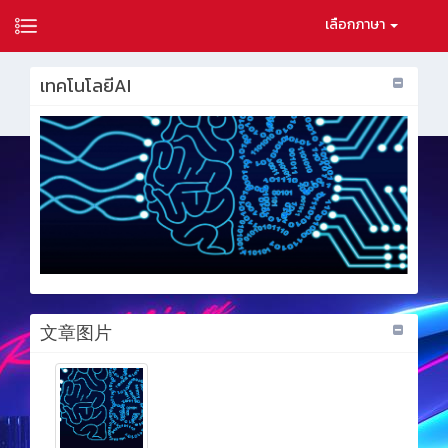
เลือกภาษา
เทคโนโลยีAI
文章图片