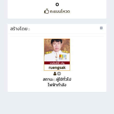
0
คะแนนโหวด
สร้างโดย :
ruengsak
สถานะ : ผู้ใช้ทั่วไป
ไฟฟ้ากำลัง