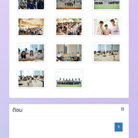
ติชม
1