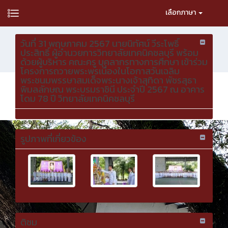
เลือกภาษา
วันที่ 31 พฤษภาคม 2567 นายนิทัศน์ วีระโพธิ์
ประสิทธิ์ ผู้อำนวยการวิทยาลัยเทคนิคชลบุรี พร้อม
ด้วยผู้บริหาร คณะครู บุคลากรทางการศึกษา เข้าร่วม
โครงการถวายพระพรเนื่องในโอกาสวันเฉลิม
พระชนมพรรษาสมเด็จพระนางเจ้าสุทิดา พัชรสุธา
พิมลลักษณ พระบรมราชินี ประจำปี 2567 ณ อาคาร
โดม 78 ปี วิทยาลัยเทคนิคชลบุรี
รูปภาพที่เกี่ยวข้อง
ติชม