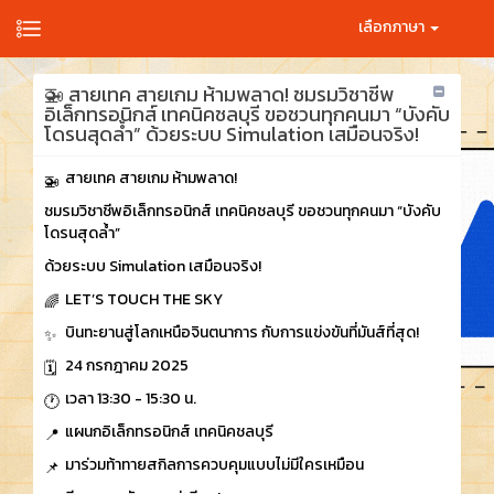
เลือกภาษา
🚁 สายเทค สายเกม ห้ามพลาด! ชมรมวิชาชีพ
อิเล็กทรอนิกส์ เทคนิคชลบุรี ขอชวนทุกคนมา “บังคับ
โดรนสุดล้ำ” ด้วยระบบ Simulation เสมือนจริง!
สายเทค สายเกม ห้ามพลาด!
ชมรมวิชาชีพอิเล็กทรอนิกส์ เทคนิคชลบุรี ขอชวนทุกคนมา “บังคับ
โดรนสุดล้ำ”
ด้วยระบบ Simulation เสมือนจริง!
LET’S TOUCH THE SKY
บินทะยานสู่โลกเหนือจินตนาการ กับการแข่งขันที่มันส์ที่สุด!
24 กรกฎาคม 2025
เวลา 13:30 - 15:30 น.
แผนกอิเล็กทรอนิกส์ เทคนิคชลบุรี
มาร่วมท้าทายสกิลการควบคุมแบบไม่มีใครเหมือน