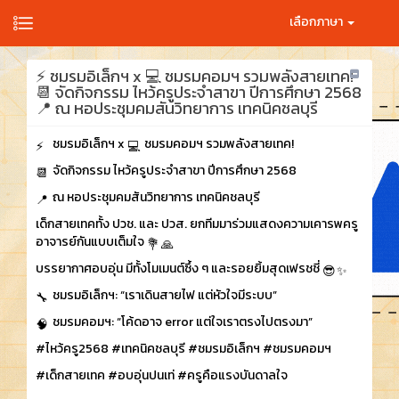
เลือกภาษา
⚡ ชมรมอิเล็กฯ x 💻 ชมรมคอมฯ รวมพลังสายเทค!
📆 จัดกิจกรรม ไหว้ครูประจำสาขา ปีการศึกษา 2568
📍 ณ หอประชุมคมสันวิทยาการ เทคนิคชลบุรี
ชมรมอิเล็กฯ x
ชมรมคอมฯ รวมพลังสายเทค!
จัดกิจกรรม ไหว้ครูประจำสาขา ปีการศึกษา 2568
ณ หอประชุมคมสันวิทยาการ เทคนิคชลบุรี
เด็กสายเทคทั้ง ปวช. และ ปวส. ยกทีมมาร่วมแสดงความเคารพครู
อาจารย์กันแบบเต็มใจ
บรรยากาศอบอุ่น มีทั้งโมเมนต์ซึ้ง ๆ และรอยยิ้มสุดเฟรชชี่
ชมรมอิเล็กฯ: “เราเดินสายไฟ แต่หัวใจมีระบบ”
ชมรมคอมฯ: “โค้ดอาจ error แต่ใจเราตรงไปตรงมา”
#ไหว้ครู2568
#เทคนิคชลบุรี
#ชมรมอิเล็กฯ
#ชมรมคอมฯ
#เด็กสายเทค
#อบอุ่นปนเท่
#ครูคือแรงบันดาลใจ