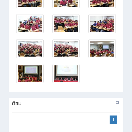
ติชม
1