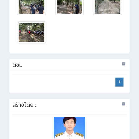
ติชม
1
สร้างโดย :