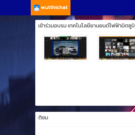
wutthichat
เข้าร่วมอบรม เทคโนโลยียานยนต์ไฟฟ้ามิตซูบิ
ติชม