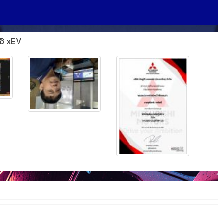
ชิ xEV