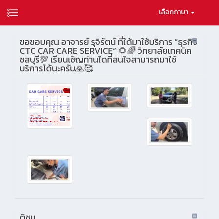
เลือกภาษา
ขอขอบคุณ อาจารย์ รุจิรัตน์ ที่ใด้มาใช้บริการ “ธุรกิจ
CTC CAR CARE SERVICE” 🌻🌈 วิทยาลัยเทคนิค
ชลบุรี💯 เรียนเชิญท่านใดที่สนใจสามารถมาใช้
บริการได้นะครับ🙏🥰
ติชม