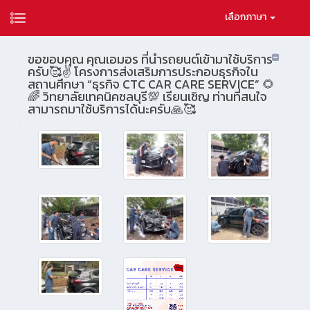
เลือกภาษา
ขอขอบคุณ คุณเอมอร ที่นำรถยนต์เข้ามาใช้บริการ
ครับ🥰✌️ โครงการส่งเสริมการประกอบธุรกิจใน
สถานศึกษา “ธุรกิจ CTC CAR CARE SERVICE” 🌻
🌈 วิทยาลัยเทคนิคชลบุรี💯 เรียนเชิญ ท่านที่สนใจ
สามารถมาใช้บริการได้นะครับ🙏🥰