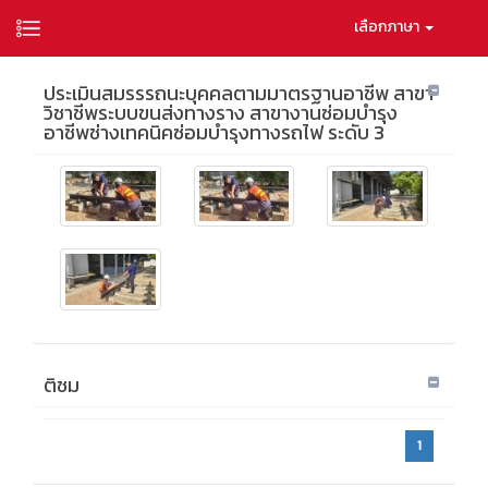
เลือกภาษา
ประเมินสมรรรถนะบุคคลตามมาตรฐานอาชีพ สาขา
วิชาชีพระบบขนส่งทางราง สาขางานซ่อมบำรุง
อาชีพช่างเทคนิคซ่อมบำรุงทางรถไฟ ระดับ 3
ติชม
1