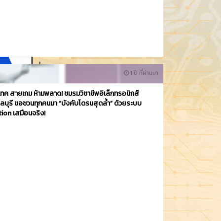
1 ปี ที่ผ่านมา
ทค สายเกม ห้ามพลาด! ชมรมวิชาชีพอิเล็กทรอนิกส์
ลบุรี ขอชวนทุกคนมา “บังคับโดรนสุดล้ำ” ด้วยระบบ
ion เสมือนจริง!