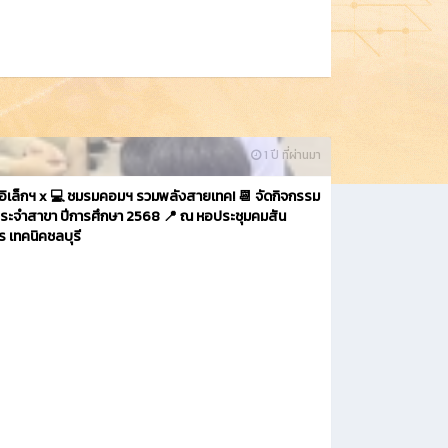
1 ปี ที่ผ่านมา
อิเล็กฯ x 💻 ชมรมคอมฯ รวมพลังสายเทค! 📆 จัดกิจกรรม
ประจำสาขา ปีการศึกษา 2568 📍 ณ หอประชุมคมสัน
ร เทคนิคชลบุรี