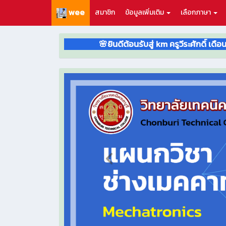
wee
สมาชิก
ข้อมูลเพิ่มเติม
เลือกภาษา
🌸ยินดีต้อนรับสู่ km ครูวีระศักดิ์ เดือนแจ่ม 🔥