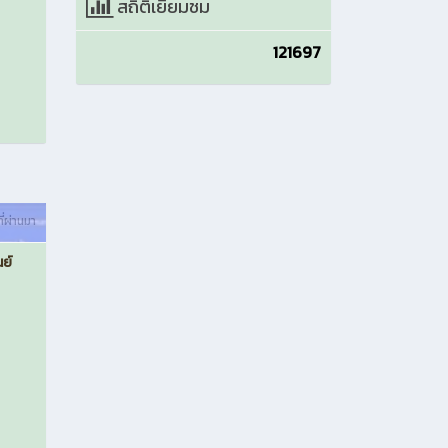
สถิติเยี่ยมชม
121697
ที่ผ่านมา
ย์