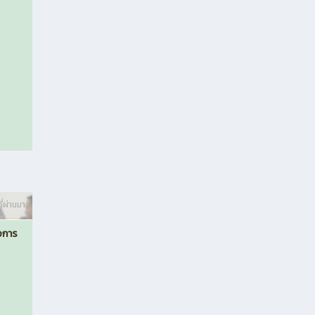
ี่ผ่านมา
อการ