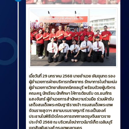
เมื่อวันที่ 29 มกราคม 2568 นายอำนวย เหิมขุนทด รอง
ผู้อำนวยการฝ่ายบริหารทรัพยากร รักษาการในตำแหน่ง
ผู้อำนวยการวิทยาลัยเทคนิคชลบุรี พร้อมด้วยผู้บริหาร
คณะครู นักเรียน นักศึกษา ให้การต้อนรับ ดร.ธนภัทร
แสงจันทร์ ผูัอำนวยการสำนักความร่วมมือ ร่วมเฝ้ารับ
เสด็จสมเด็จพระกนิษฐาธิราชเจ้า กรมสมเด็จพระเทพ
รัตนราชสุดาฯ สยามบรมราชกุมารี ทรงเป็นองค์
ประธานในพิธีเปิดโครงการเทศกาลตรุษจีนเยาวราช
ประจำปี 2568 ณ บริเวณไชน่าทาวน์มาร์เก็ต เฉลิมบุรี
เขตสัมพันธวงศ์ กรุงเทพมหานคร