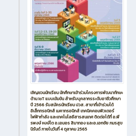
เชิญชวนนักเรียน นักศึกษาเข้าร่วมโครงการพัฒนาทักษะ
ด้าน IoT แบบเข้มข้น สำหรับบุคลากรระดับอาชีวศึกษา
ปี 2566 รับสมัครนักเรียน ปวส. สาขาที่เข้าร่วมได้
อิเล็กทรอนิกส์ เมคาทรอนิกส์ เทคนิคคอมพิวเตอร์
ไฟฟ้ากำลัง และเทคโนโลยีสารสนเทศ ติดต่อได้ที่ อ.พี
รพงษ์ หงษ์โต อ.เอมอร สิมาทอง และอ.เอกชัย ภมรสุข
นิรันด์ ภายในวันที่ 4 ตุลาคม 2565